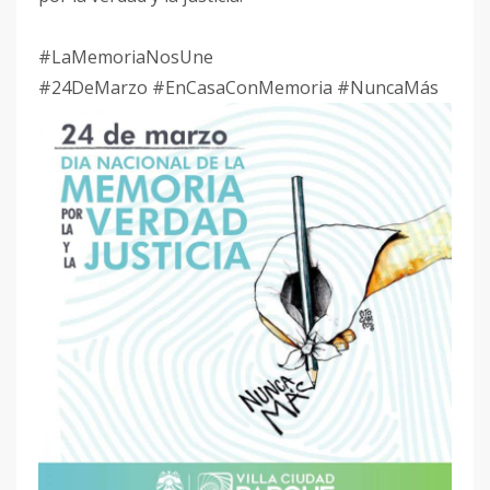
#LaMemoriaNosUne
#24DeMarzo
#EnCasaConMemoria
#NuncaMás