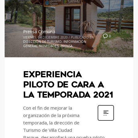
Prensa Comuna
0
VIERNES, 04 DICIEMBRE 2020
/
PUBLICADO EN
DIRECCIÓN DE TURISMO
,
INFORMACIÓN
GENERAL
,
NOVEDADES
,
PRENSA
EXPERIENCIA
PILOTO DE CARA A
LA TEMPORADA 2021
Con el fin de mejorar la
organización de la próxima
temporada, la dirección de
Turismo de Villa Ciudad
Parque, desarrollará una prueba piloto