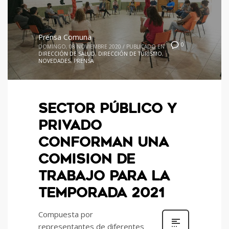
Prensa Comuna
0
DOMINGO, 08 NOVIEMBRE 2020
/
PUBLICADO EN
DIRECCIÓN DE SALUD
,
DIRECCIÓN DE TURISMO
,
NOVEDADES
,
PRENSA
SECTOR PÚBLICO Y
PRIVADO
CONFORMAN UNA
COMISION DE
TRABAJO PARA LA
TEMPORADA 2021
Compuesta por
representantes de diferentes