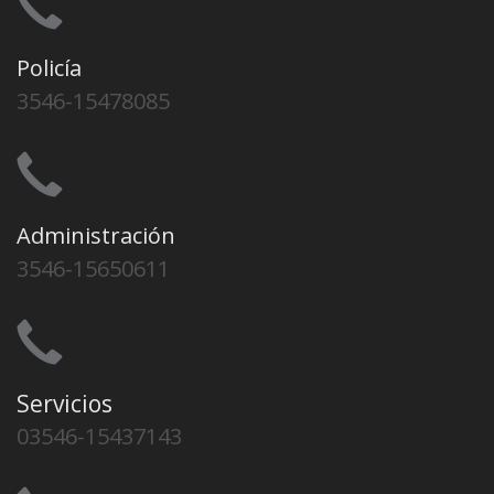
Policía
3546-15478085
Administración
3546-15650611
Servicios
03546-15437143