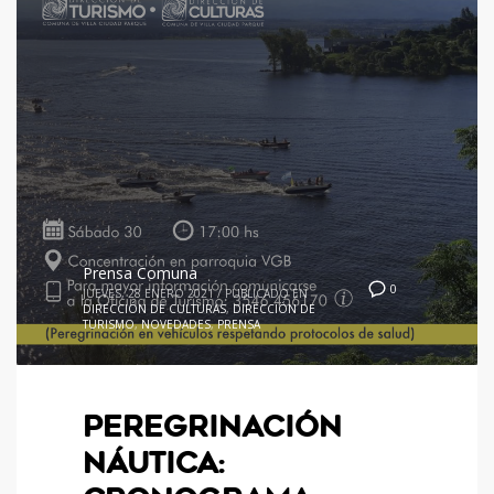
Prensa Comuna
0
JUEVES, 28 ENERO 2021
/
PUBLICADO EN
DIRECCIÓN DE CULTURAS
,
DIRECCIÓN DE
TURISMO
,
NOVEDADES
,
PRENSA
PEREGRINACIÓN
NÁUTICA: