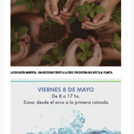
LA EDUCACIÓN AMBIENTAL: UNA NECESIDAD FRENTE A LA CRISIS CIVILIZATORIA QUE AFECTA AL PLANETA